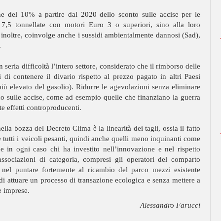
ne del 10% a partire dal 2020 dello sconto sulle accise per le
 7,5 tonnellate con motori Euro 3 o superiori, sino alla loro
, inoltre, coinvolge anche i sussidi ambientalmente dannosi (Sad),
.
seria difficoltà l’intero settore, considerato che il rimborso delle
i di contenere il divario rispetto al prezzo pagato in altri Paesi
 più elevato del gasolio). Ridurre le agevolazioni senza eliminare
no sulle accise, come ad esempio quelle che finanziano la guerra
e effetti controproducenti.
lla bozza del Decreto Clima è la linearità dei tagli, ossia il fatto
 tutti i veicoli pesanti, quindi anche quelli meno inquinanti come
in ogni caso chi ha investito nell’innovazione e nel rispetto
 associazioni di categoria, compresi gli operatori del comparto
 nel puntare fortemente al ricambio del parco mezzi esistente
di attuare un processo di transazione ecologica e senza mettere a
e imprese.
Alessandro Farucci