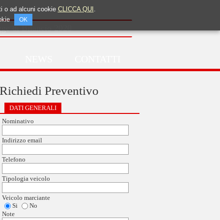
tti o ad alcuni cookie
CLICCA QUI
.
okie
OK
egge di Bilancio 2020
NEWS
CONTATTI
Richiedi Preventivo
DATI GENERALI
Nominativo
Indirizzo email
Telefono
Tipologia veicolo
Veicolo marciante
Si
No
Note