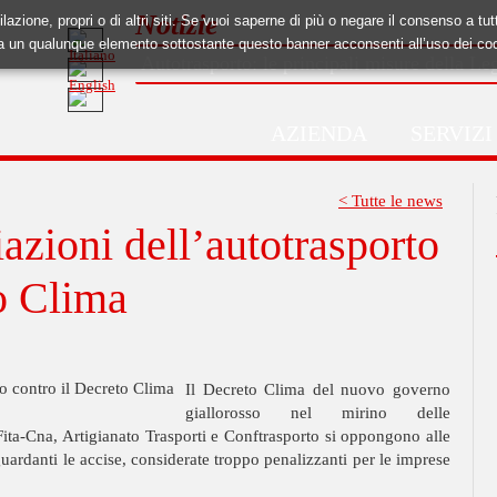
Notizie
ilazione, propri o di altri siti. Se vuoi saperne di più o negare il consenso a tu
a un qualunque elemento sottostante questo banner acconsenti all’uso dei co
Autotrasporto: le principali misure della L
AZIENDA
SERVIZI
< Tutte le news
iazioni dell’autotrasporto
o Clima
Il Decreto Clima del nuovo governo
giallorosso nel mirino delle
Fita-Cna, Artigianato Trasporti e Conftrasporto si oppongono alle
guardanti le accise, considerate troppo penalizzanti per le imprese