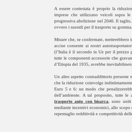
A essere contestata è proprio la riduzio
imprese che utilizzano veicoli sopra le
progressiva abolizione nel 2040. Il taglio
ovvero i sussidi per il trasporto su gomma
Misure che, se confermate, metterebbero in 
accise consente ai nostri autotrasportator
(l’Italia è il secondo in Ue per il prezzo
tutte le componenti accessorie che grava
d’Etiopia del 1935, avrebbe inevitabilment
Un altro aspetto contraddittorio presente ne
che la riduzione coinvolge indistintamente
Euro 5 e 6: un modo che penalizzerebbe 
dell’ambiente. A tal proposito, tutte le
trasporto auto con bisarca
, sono uniti
mediante incentivi economici, allo scopo 
repentaglio redditività e competitività dell