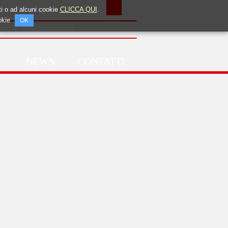
tti o ad alcuni cookie
CLICCA QUI
.
okie
OK
egge di Bilancio 2020
NEWS
CONTATTI