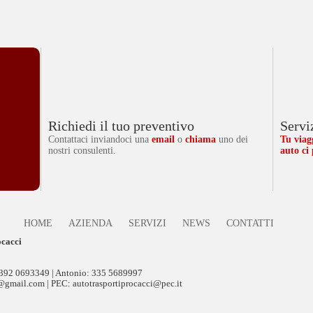
Richiedi il tuo preventivo
Servi
Contattaci inviandoci una
email
o
chiama
uno dei
Tu via
nostri consulenti.
auto ci
HOME
AZIENDA
SERVIZI
NEWS
CONTATTI
ocacci
 392 0693349
| Antonio:
335 5689997
07@gmail.com
| PEC:
autotrasportiprocacci@pec.it