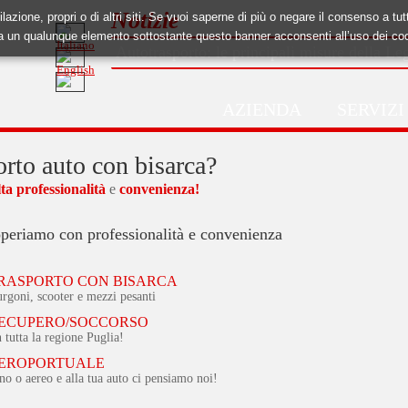
Notizie
ilazione, propri o di altri siti. Se vuoi saperne di più o negare il consenso a tu
a un qualunque elemento sottostante questo banner acconsenti all’uso dei co
Autotrasporto: le principali misure della L
AZIENDA
SERVIZI
orto auto con bisarca?
lta professionalità
e
convenienza!
operiamo con professionalità e convenienza
TRASPORTO CON BISARCA
urgoni, scooter e mezzi pesanti
RECUPERO/SOCCORSO
n tutta la regione Puglia!
AEROPORTUALE
no o aereo e alla tua auto ci pensiamo noi!