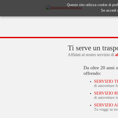
Questo sito utilizza cookie di prof
Se accedi 
o aeroportuale!
Ti serve un trasp
uto ci pensiamo noi!
Affidati al nostro servizio di
a
Da oltre 20 anni 
offrendo:
SERVIZIO 
di autovetture f
SERVIZIO 
di autovetture i
SERVIZIO 
Tu viaggi su tre