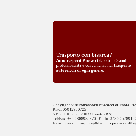
Trasporto con bisarca?
Autotrasporti Procacci
da oltre 20 anni
professionalità e convenienza nel
trasporto
autoveicoli di ogni genere
.
Copyright ©
Autotrasporti Procacci di Paolo Pr
P.Iva: 05042860725
S.P. 231 Km 32 - 70033 Corato (BA)
Tel/Fax:
+39 0808985876
| Paolo:
348 2652894 -
Email:
procaccitrasporti@libero.it - procacci14