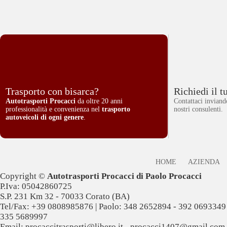
Trasporto con bisarca?
Richiedi il t
Autotrasporti Procacci
da oltre 20 anni
Contattaci invian
professionalità e convenienza nel
trasporto
nostri consulenti.
autoveicoli di ogni genere
.
HOME
AZIENDA
Copyright ©
Autotrasporti Procacci di Paolo Procacci
P.Iva: 05042860725
S.P. 231 Km 32 - 70033 Corato (BA)
Tel/Fax:
+39 0808985876
| Paolo:
348 2652894 - 392 0693349
335 5689997
Email:
procaccitrasporti@libero.it - procacci1407@gmail.com