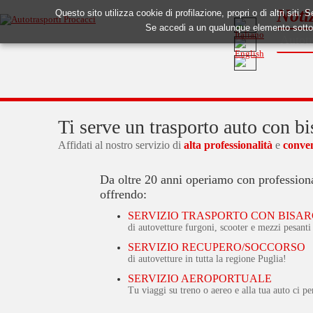
Noti
Questo sito utilizza cookie di profilazione, propri o di altri siti
Se accedi a un qualunque elemento sotto
Autotr
Ti serve un trasporto auto con bi
Affidati al nostro servizio di
alta professionalità
e
conve
Da oltre 20 anni operiamo con profession
offrendo:
SERVIZIO TRASPORTO CON BISA
di autovetture furgoni, scooter e mezzi pesanti
SERVIZIO RECUPERO/SOCCORSO
di autovetture in tutta la regione Puglia!
SERVIZIO AEROPORTUALE
Tu viaggi su treno o aereo e alla tua auto ci p